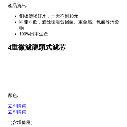
產品資訊:
銅板價喝好水，一天不到10元
即開即飲，濾除環境賀爾蒙、重金屬、氯氣等污染
物
100%日本生產
4重微濾龍頭式濾芯
顏色:
立即購買
立即購買
（含增值稅）