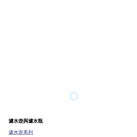
P1 硬水軟化櫥下型淨水器
找尋販售點
濾水壺與濾水瓶
一支抵三支! 高CP值櫥下型淨水器
濾水壺系列