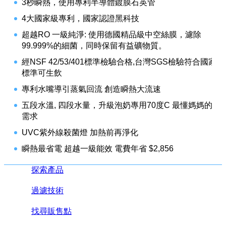
3秒瞬熱，使用專利半導體鍍膜石英管
4大國家級專利，國家認證黑科技
超越RO 一級純淨: 使用德國精品級中空絲膜，濾除
99.999%的細菌，同時保留有益礦物質。
經NSF 42/53/401標準檢驗合格,台灣SGS檢驗符合國家
標準可生飲
專利水嘴導引蒸氣回流 創造瞬熱大流速
五段水溫, 四段水量，升級泡奶專用70度C 最懂媽媽的
需求
UVC紫外線殺菌燈 加熱前再淨化
瞬熱最省電 超越一級能效 電費年省 $2,856
探索產品
過濾技術
找尋販售點