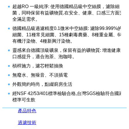
超越RO 一級純淨: 使用德國精品級中空絲膜，濾除細
菌，同時保留有益礦物質,在安全、健康、口感三方面完
全滿足需求。
德國精品級過濾精度0.1微米中空絲膜: 濾除99.999%的
細菌、11種常見細菌、15種劇毒農藥、8種重金屬、6種
有機汙染物、4種新興汙染物。
靈感來自德國頂級礦泉，保留有益的礦物質: 增進健康，
口感提升，適合泡茶、泡咖啡。
槓桿施力，濾芯輕鬆抽換
無廢水、無噪音、不須插電
外觀簡約時尚，點綴廚房生活
經NSF 42/53/401標準檢驗合格,台灣SGS檢驗符合國家
標準可生飲
產品特色
過濾技術