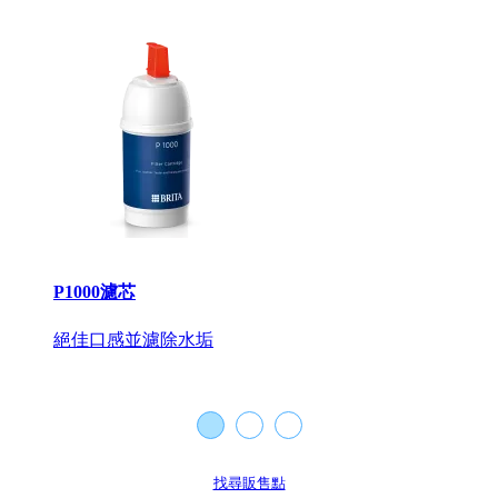
P1000濾芯
絕佳口感並濾除水垢
找尋販售點