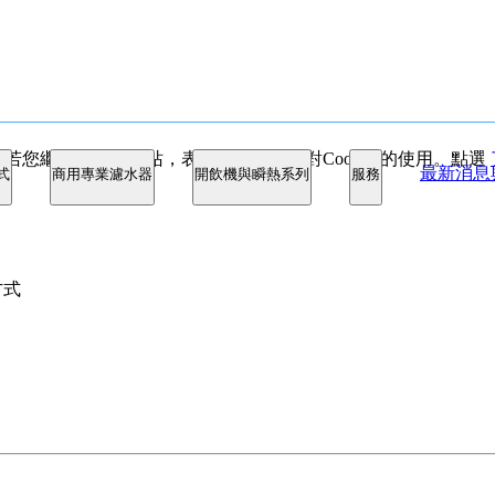
驗，若您繼續使用本網站，表示您同意我們對Cookies的使用。點選
最新消息
式
商用專業濾水器
開飲機與瞬熱系列
服務
方式