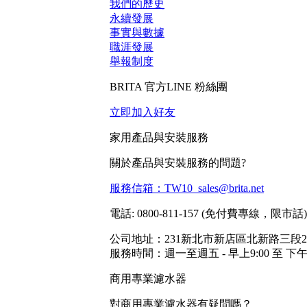
我們的歷史
永續發展
事實與數據
職涯發展
舉報制度
BRITA 官方LINE 粉絲團
立即加入好友
家用產品與安裝服務
關於產品與安裝服務的問題?
服務信箱：TW10_sales@brita.net
電話: 0800-811-157 (免付費專線，限市話) / 
公司地址：231新北市新店區北新路三段2
服務時間：週一至週五 - 早上9:00 至 下午6
商用專業濾水器
對商用專業濾水器有疑問嗎？