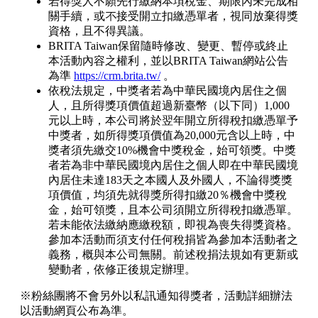
若得獎人不願先行繳納本項稅金、期限內未完成相
關手續，或不接受開立扣繳憑單者，視同放棄得獎
資格，且不得異議。
BRITA Taiwan保留隨時修改、變更、暫停或終止
本活動內容之權利，並以BRITA Taiwan網站公告
為準
https://crm.brita.tw/
。
依稅法規定，中獎者若為中華民國境內居住之個
人，且所得獎項價值超過新臺幣（以下同）1,000
元以上時，本公司將於翌年開立所得稅扣繳憑單予
中獎者，如所得獎項價值為20,000元含以上時，中
獎者須先繳交10%機會中獎稅金，始可領獎。中獎
者若為非中華民國境內居住之個人即在中華民國境
內居住未達183天之本國人及外國人，不論得獎獎
項價值，均須先就得獎所得扣繳20％機會中獎稅
金，始可領獎，且本公司須開立所得稅扣繳憑單。
若未能依法繳納應繳稅額，即視為喪失得獎資格。
參加本活動而須支付任何稅捐皆為參加本活動者之
義務，概與本公司無關。前述稅捐法規如有更新或
變動者，依修正後規定辦理。
※粉絲團將不會另外以私訊通知得獎者，活動詳細辦法
以活動網頁公布為準。