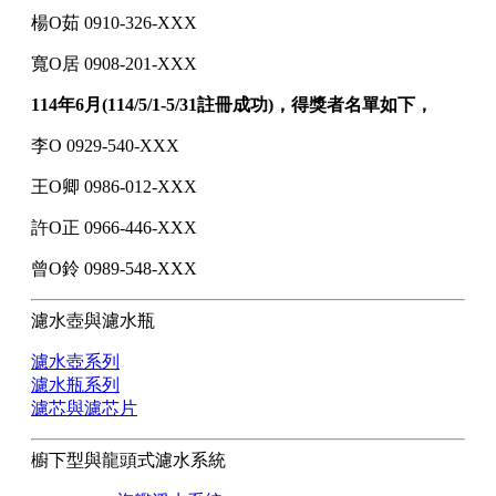
楊O茹 0910-326-XXX
寬O居 0908-201-XXX
114年6月(114/5/1-5/31註冊成功)，得獎者名單如下，
李O 0929-540-XXX
王O卿 0986-012-XXX
許O正 0966-446-XXX
曾O鈴 0989-548-XXX
濾水壺與濾水瓶
濾水壺系列
濾水瓶系列
濾芯與濾芯片
櫥下型與龍頭式濾水系統