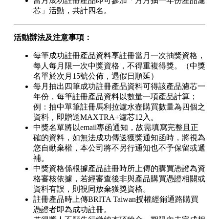
當月成功註冊產品即可參加「月月抽一年份產品濾
芯」活動，共計四名。
活動辦法及注意事項：
每筆成功註冊產品資料享註冊當月一次抽獎資格，
每人每月限一次中獎資格，不得重複得獎。（中獎
名單於次月15號公佈，遇假日順延）
每月抽出四筆成功註冊產品資料可得該產品濾芯一
年份，每筆註冊產品資料以數量一項產品計算；
例：抽中單筆註冊馬利拉濾水壺購買數量為四個之
資料，即贈送MAXTRA+濾芯12入。
中獎名單將以email專函通知，故需填寫完整且正
確的資料，如無法成功傳送獲獎通知函時，將視為
您自動棄權，本公司將不另行通知也不予保留或遞
補。
中獎資格係根據產品註冊時所上傳的購買憑證為資
格審核依據，若經審查後非與產品購買憑證相關或
資料有誤，則視同放棄獲獎資格。
註冊產品時上傳BRITA Taiwan授權經銷通路購買
憑證者即為成功註冊。