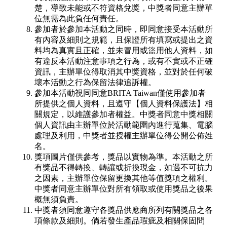
楚，導致未能或不符資格兌獎，中獎者同意主辦單
位無需為此負任何責任。
參加者於參加本活動之同時，即同意接受本活動所
有內容及細則之規範，且保證所有填寫或提出之資
料均為真實且正確，並未冒用或盜用他人資料，如
有違反本活動注意事項之行為，或有不實或不正確
資訊，主辦單位得取消其中獎資格，並對於任何破
壞本活動之行為保留法律追訴權。
參加本活動視同同意BRITA Taiwan僅使用參加者
所提供之個人資料，且遵守【個人資料保護法】相
關規定，以維護參加者權益。中獎者同意中獎相關
個人資訊由主辦單位於活動範圍內進行蒐集、電腦
處理及利用，中獎者並授權主辦單位得公開公佈姓
名。
獎項圖片僅供參考，獎品以實物為準。本活動之所
有獎品不得轉換、轉讓或折換現金，如遇不可抗力
之因素，主辦單位保留更換其他等值獎項之權利。
中獎者同意主辦單位對所有領取或使用獎品之後果
概無須負責。
中獎者須同意遵守各獎品供應商所列有關獎品之各
項條款及細則。倘若發生產品瑕疵及相關保固問