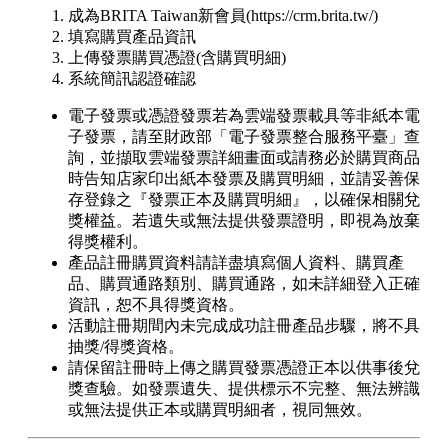
成為BRITA Taiwan新會員(https://crm.brita.tw/)
填寫購買產品資訊
上傳發票購買憑證(含購買明細)
系統簡訊認證確認
電子發票或憑證發票若為雲端發票載具等非紙本電
子發票，請至財政部「電子發票整合服務平臺」查
詢，並擷取雲端發票詳細畫面或請務必於購買商品
時告知店家印出紙本發票及購買明細，並請妥善保
存登錄之『發票正本及購買明細』，以確保相關兌
獎權益。若遺失或無法提供發票證明，即視為放棄
得獎權利。
產品註冊購買資料請詳盡填寫個人資料、購買產
品、購買通路類別、購買通路，如未詳細登入正確
資訊，恕不具得獎資格。
活動註冊期間內未完成成功註冊產品步驟，將不具
抽獎/得獎資格。
請保留註冊時上傳之購買發票憑證正本以供事後兌
獎查驗。如發票遺失、提供標示不完整、無法辨識
或無法提供正本或購買明細者，視同無效。