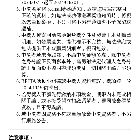
2024/07/17起至2024/08/20止。
中獎名單將以email專函通知，故請您填寫完整且
正確的資料，如無法成功傳送獲獎通知函時，將視
為您自動棄權，本公司將不另行通知也不予保留或
遞補。
中獎人郵寄回函需檢附兌獎文件及發票正本及購買
明細。如發票遺失、提供標示不完整、無法辨識或
無法提供正本或購買明細者，視同無效。
中獎者若未滿20歲，不論中獎金額多寡，除中獎者
之身分證正反面影本外，需另附法定代理人之身分
證正反面影本協同辦理領獎及一切相關手續方能領
獎。
BRITA活動小組確認中獎人資料無誤，獎項統一於
2024/11/30前寄出。
若得獎人不願先行繳納本項稅金、期限內未完成相
關手續，或不接受開立扣繳憑單者，視同放棄得獎
資格，且不得異議。
若中獎者因資格不符或自願放棄中獎資格者，不另
行網路公告。
注意事項：