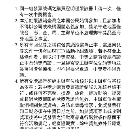
同一組發票號碼之購買證明僅限註冊上傳一次，僅
有一次中獎機會。
本活動限設籍臺灣之本國公民始得參加，且參加者
不得以公司或機構團體名義參加。獎項寄送地區僅
限台、澎、金、馬，主辦單位不處理郵寄獎品至海
外地區之事宜。
所有寄回兌獎之購買發票憑證需為正本，需連同兌
獎文件一併寄回BRITA活動小組查驗，若不符合上
述條件者，則取消中獎資格。中獎之購買發票憑證
正本為領獎憑證，一旦經寄交主辦單位兌領獎項並
簽署得獎領據後，即不得要求退還，中獎者不得異
議。
所有兌獎憑證須經主辦單位檢核並以主辦單位審核
為依準；若中獎之購買發票憑證錯誤與系統登錄不
符，或任何不完整、損毀、偽造、經改動的、複製
或超過兌獎期限的兌獎憑證均無效。主辦單位有權
取消相關兌獎資格。為防止舞弊情形，兌獎發票打
印日期必須在中獎日期之前。如於獎項寄出或收到
獎項後將中獎發票之活動商品進行退貨或作廢而不
符合活動規定，經查證屬實，除中獎無效外並應返