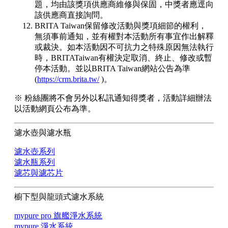
題，均由該獎項供應商維修與保固，中獎者應逕向
該供應商直接詢問。
BRITA Taiwan保留修改活動與獎項細節的權利，
無須事前通知，並有權對本活動所有事宜作出解釋
或裁決。如本活動因不可抗力之特殊原因無法執行
時，BRITATaiwan有權決定取消、終止、修改或暫
停本活動。並以BRITA Taiwan網站公告為準
(
https://crm.brita.tw/
)。
※ 粉絲團將不會另外以私訊通知得獎者，活動詳細辦法
以活動網頁公布為準。
濾水壺與濾水瓶
濾水壺系列
濾水瓶系列
濾芯與濾芯片
櫥下型與龍頭式濾水系統
mypure pro 旗艦淨水系統
mypure 淨水系統