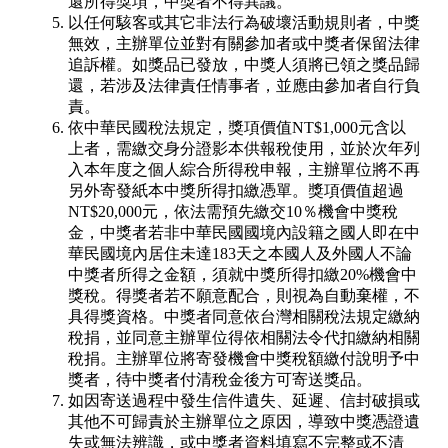
還所得獎項，中獎者不得異議。
以任何駭客或其它非法行為破壞活動規則者，中獎
無效，主辦單位並對有關參加者或中獎者保留法律
追訴權。如獎品已發放，中獎人須將已領之獎品歸
還，若涉及法律責任情事者，並應由參加者自行負
責。
依中華民國稅法規定，獎項價值NT$1,000元含以
上者，需繳交身分證影本供報稅使用，並於次年列
入本年度之個人綜合所得稅申報，主辦單位將不再
另外寄發紙本中獎所得扣繳憑單。獎項價值超過
NT$20,000元，依法需預先繳交10％機會中獎稅
金，中獎者若非中華民國國境內設籍之國人即在中
華民國境內居住未達183天之本國人及外國人不論
中獎者所得之金額，須就中獎所得扣繳20%機會中
獎稅。得獎者若不願意配合，則視為自動棄權，不
具得獎資格。中獎者同意依台灣相關稅法規定繳納
稅捐，並同意主辦單位得依相關法令代扣繳納相關
稅捐。主辦單位將寄發機會中獎稅額繳付說明予中
獎者，待中獎者付清稅金後方可寄送獎品。
如因寄送過程中發生信件遺失、延遲、信封破損或
其他不可歸責於主辦單位之原因，導致中獎憑證遺
失或無法辨識，或中獎者資料填寫不完整或不清